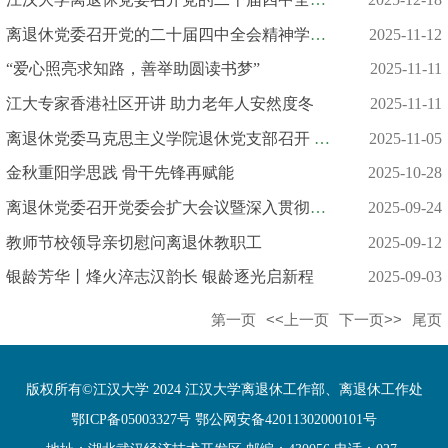
离退休党委召开党的二十届四中全会精神学习 暨意识形态专题研判...
2025-11-12
“爱心照亮求知路，善举助圆读书梦”
2025-11-11
江大专家香港社区开讲 助力老年人安然度冬
2025-11-11
离退休党委马克思主义学院退休党支部召开 《习近平谈治国理政》...
2025-11-05
金秋重阳学思践 骨干先锋再赋能
2025-10-28
离退休党委召开党委会扩大会议暨深入贯彻中央八项规定精神学习教...
2025-09-24
教师节校领导亲切慰问离退休教职工
2025-09-12
银龄芳华丨烽火淬志汉韵长 银龄逐光启新程
2025-09-03
第一页
<<上一页
下一页>>
尾页
版权所有©江汉大学 2024 江汉大学离退休工作部、离退休工作处
鄂ICP备05003327号 鄂公网安备42011302000101号